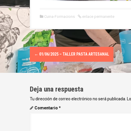
Cuina-Formacions
enlace permanente
N
←
01/06/2025 – TALLER PASTA ARTESANAL
a
v
e
Deja una respuesta
g
Tu dirección de correo electrónico no será publicada.
Lo
a
Comentario
*
c