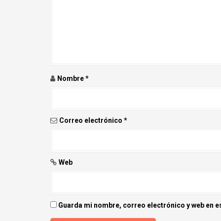
i
ó
n
d
e
Nombre
*
e
n
Correo electrónico
*
t
r
Web
a
d
Guarda mi nombre, correo electrónico y web en e
a