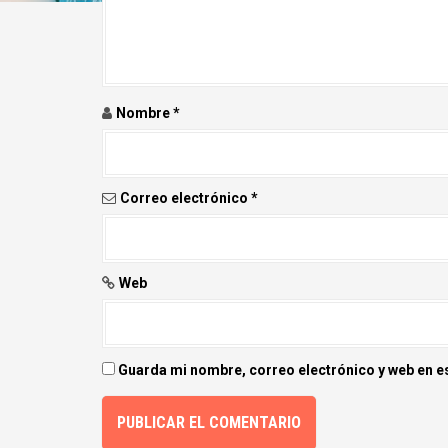
n
d
e
Nombre
*
e
n
Correo electrónico
*
t
r
Web
a
d
Guarda mi nombre, correo electrónico y web en e
a
s