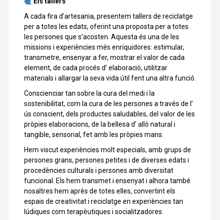
Els tallers
A cada fira d’artesania, presentem tallers de reciclatge
per a totes les edats, oferint una proposta per a totes
les persones que s’acosten. Aquesta és una de les
missions i experiències més enriquidores: estimular,
transmetre, ensenyar a fer, mostrar el valor de cada
element, de cada procés d’ elaboració, utilitzar
materials i allargar la seva vida útil fent una altra funció.
Conscienciar tan sobre la cura del medi i la
sostenibilitat, com la cura de les persones a través de l’
ús conscient, dels productes saludables, del valor de les
pròpies elaboracions, de la bellesa d’ allò natural i
tangible, sensorial, fet amb les pròpies mans.
Hem viscut experiències molt especials, amb grups de
persones grans, persones petites i de diverses edats i
procedències culturals i persones amb diversitat
funcional. Els hem transmet i ensenyat i alhora també
nosaltres hem après de totes elles, convertint els
espais de creativitat i reciclatge en experiències tan
lúdiques com terapèutiques i socialitzadores.