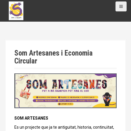
S
a
l
t
a
r
a
l
Som Artesanes i Economia
c
o
Circular
n
t
e
n
i
d
o
SOM ARTESANES
Es un projecte que ja te antiguitat, historia, continuïtat,