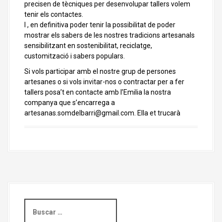
precisen de tècniques per desenvolupar tallers volem
tenir els contactes.
I , en definitiva poder tenir la possibilitat de poder
mostrar els sabers de les nostres tradicions artesanals
sensibilitzant en sostenibilitat, reciclatge,
customització i sabers populars.
Si vols participar amb el nostre grup de persones
artesanes o si vols invitar-nos o contractar per a fer
tallers posa’t en contacte amb l’Emilia la nostra
companya que s’encarrega a
artesanas.somdelbarri@gmail.com. Ella et trucarà
B
u