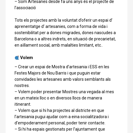
– Som Artesanes desde fa uns anys és el projecte de
l’associació
Tots els projectes amb la voluntat d’oferir un espai d’
aprenentatge d’ artesanies, com a forma de vida i
sostenibilitat per a dones migrades, dones nascudes a
Barcelona o a altres indrets, en situació de precarietat,
en aïllament social, amb malalties limitant, etc..
Volem
– Crear un espai de Mostra d’artesania i ESS en les
Festes Majors de Nou Barris i que puguin estar
convidades les artesanes amb valors semblants als
nostres.
– Volem poder presentar Mostres una vegada al mes
en un mateix lloc o en diversos llocs de manera
itinerant.
– Volem que si hi ha projectes al districte en que
l’artesania pugui ajudar com a eina socialitzadora i
d’empoderament personal, poder tenir contacte.
– Si hi ha espais gestionats per l’ajuntament que