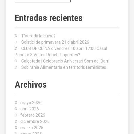
s
c
a
Entradas recientes
r
:
T’agrada la cuina?
Solstici de primavera 21 d’abril 2026
CLUB DE CUINA divendres 10 abril 17:00 Casal
Popular 3 Voltes Rebel. T’apuntes?
Calçotada i Celebració Aniversari Som del Barri
Sobirania Alimentaria en territoris feministes
Archivos
mayo 2026
abril 2026
febrero 2026
diciembre 2025
marzo 2025