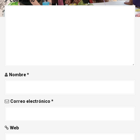
Comentario
*
i
ó
n
d
e
e
Nombre
*
n
t
r
Correo electrónico
*
a
d
Web