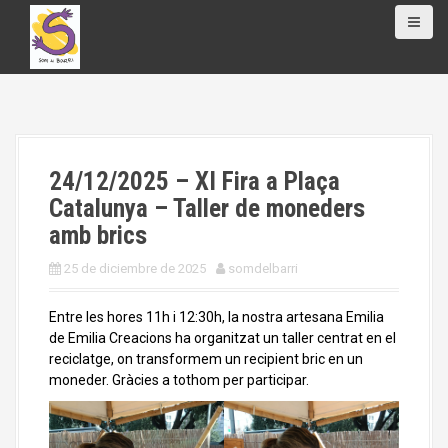
S
a
l
t
a
r
a
l
24/12/2025 – XI Fira a Plaça
c
o
Catalunya – Taller de moneders
n
amb brics
t
e
25 de diciembre de 2025
somdelbarri
n
i
Entre les hores 11h i 12:30h, la nostra artesana Emilia
d
de Emilia Creacions ha organitzat un taller centrat en el
o
reciclatge, on transformem un recipient bric en un
moneder. Gràcies a tothom per participar.