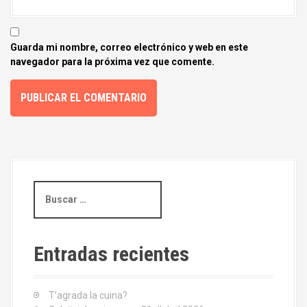
a
s
Guarda mi nombre, correo electrónico y web en este
navegador para la próxima vez que comente.
B
u
s
c
a
Entradas recientes
r
:
T’agrada la cuina?