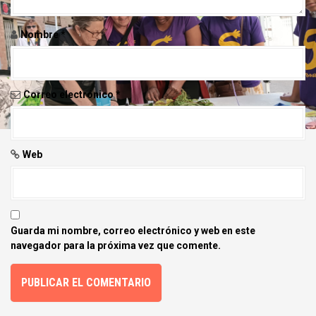
e
e
Nombre
*
n
t
Correo electrónico
*
r
a
Web
d
a
s
Guarda mi nombre, correo electrónico y web en este
navegador para la próxima vez que comente.