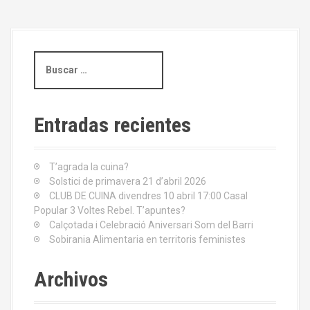
B
u
s
c
a
Entradas recientes
r
:
T’agrada la cuina?
Solstici de primavera 21 d’abril 2026
CLUB DE CUINA divendres 10 abril 17:00 Casal
Popular 3 Voltes Rebel. T’apuntes?
Calçotada i Celebració Aniversari Som del Barri
Sobirania Alimentaria en territoris feministes
Archivos