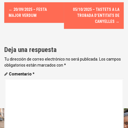
N
←
20/09/2025 – FESTA
05/10/2025 – TASTETS A LA
a
MAJOR VERDUM
TROBADA D’ENTITATS DE
CANYELLES
→
v
e
Deja una respuesta
g
Tu dirección de correo electrónico no será publicada.
Los campos
a
obligatorios están marcados con
*
c
Comentario
*
i
ó
n
d